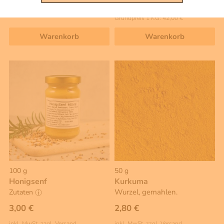
Grundpreis 1 L: 460,00 €
inkl. MwSt, zzgl. Versand
Grundpreis 1 KG: 42,00 €
Warenkorb
Warenkorb
100 g
50 g
Honigsenf
Kurkuma
Wurzel, gemahlen.
Zutaten
3,00 €
2,80 €
inkl. MwSt, zzgl. Versand
inkl. MwSt, zzgl. Versand