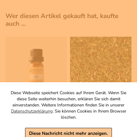
Wer diesen Artikel gekauft hat, kaufte
auch …
Diese Webseite speichert Cookies auf Ihrem Gerät. Wenn Sie
diese Seite weiterhin besuchen, erklären Sie sich damit
10 ml
100 g
einverstanden. Weitere Informationen finden Sie in unserer
Apfel
Salatkräuter
Datenschutzerklärung
. Sie können Cookies in Ihrem Browser
Duftöl
Gewürzmischung
löschen.
Zutaten
4,60 €
4,20 €
Diese Nachricht nicht mehr anzeigen.
inkl. MwSt, zzgl. Versand