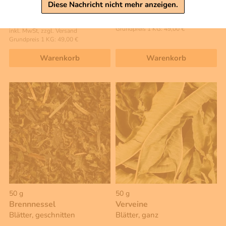
4,90 €
Diese Nachricht nicht mehr anzeigen.
4,90 €
inkl. MwSt, zzgl. Versand
Grundpreis 1 KG: 49,00 €
inkl. MwSt, zzgl. Versand
Grundpreis 1 KG: 49,00 €
Warenkorb
Warenkorb
50 g
50 g
Brennnessel
Verveine
Blätter, geschnitten
Blätter, ganz