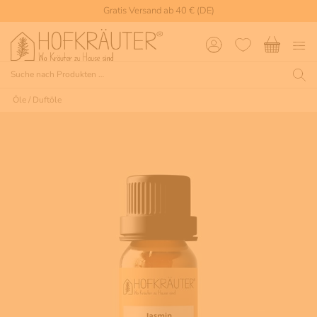
Gratis Versand ab 40 € (DE)
Öle
/
Duftöle