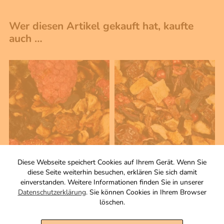
Wer diesen Artikel gekauft hat, kaufte
auch …
Diese Webseite speichert Cookies auf Ihrem Gerät. Wenn Sie
100 g
100 g
diese Seite weiterhin besuchen, erklären Sie sich damit
Drachentrunk
Kuscheltee
einverstanden. Weitere Informationen finden Sie in unserer
Natürlich aromatisierte,
Aromatisierte
Datenschutzerklärung
. Sie können Cookies in Ihrem Browser
säurearme
Früchteteemischung
löschen.
Früchteteemischung
Zutaten
Zutaten