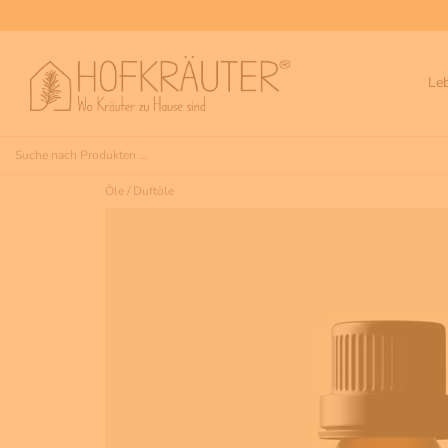
Le
Öle
/
Duftöle