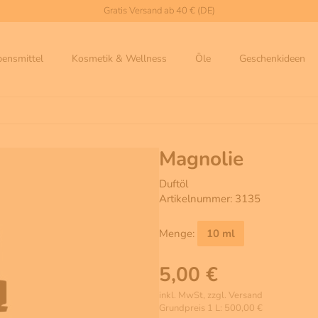
Gratis Versand ab 40 € (DE)
bensmittel
Kosmetik & Wellness
Öle
Geschenkideen
Magnolie
Duftöl
Artikelnummer: 3135
Menge:
10 ml
5,00 €
inkl. MwSt, zzgl. Versand
Grundpreis 1 L: 500,00 €