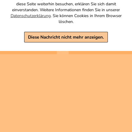
s mit poröser Oberfläche
Zutaten
diese Seite weiterhin besuchen, erklären Sie sich damit
einverstanden. Weitere Informationen finden Sie in unserer
5,90 €
Datenschutzerklärung
. Sie können Cookies in Ihrem Browser
inkl. MwSt, zzgl. Versand
, zzgl. Versand
löschen.
Grundpreis 1 KG: 11,80 €
Diese Nachricht nicht mehr anzeigen.
Warenkorb
Warenkorb