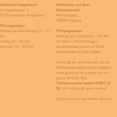
Hofkräuter Hügelheim
Hofkräuter auf dem
Im Käppeleacker 3
Münstermarkt
79379 Müllheim-Hügelheim
Münsterplatz
79098 Freiburg
Öffnungszeiten
Montag bis Donnerstag 10 – 17
Öffnungszeiten
Uhr
Montag bis Samstag 8 – 13 Uhr
Freitag 10 – 18 Uhr
An Sonn- und Feiertagen,
Samstag 10 – 14 Uhr
Rosenmontag sowie an Mariä
Himmelfahrt ist kein Markt!
Wenn du dir unsicher bist, ob der
Marktstand aufgrund des Wetters
noch geöffnet ist, kannst du uns
gerne anrufen.
Die
Telefonnummer lautet 07662 15
83
. Wir helfen dir gerne weiter!
Wir freuen uns auf deinen Besuch!