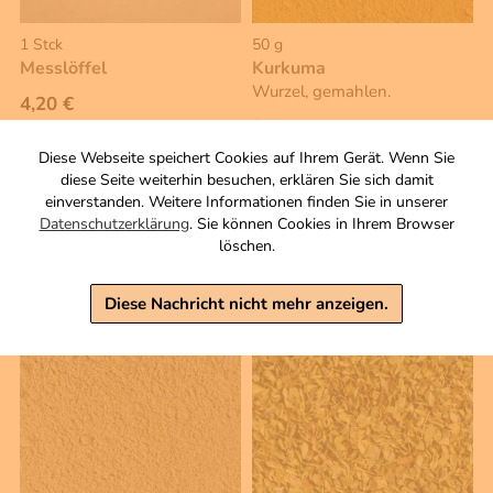
1 Stck
50 g
Messlöffel
Kurkuma
Wurzel, gemahlen.
4,20 €
2,80 €
inkl. MwSt, zzgl. Versand
Diese Webseite speichert Cookies auf Ihrem Gerät. Wenn Sie
inkl. MwSt, zzgl. Versand
diese Seite weiterhin besuchen, erklären Sie sich damit
Grundpreis 1 KG: 56,00 €
einverstanden. Weitere Informationen finden Sie in unserer
Warenkorb
Warenkorb
Datenschutzerklärung
. Sie können Cookies in Ihrem Browser
löschen.
Diese Nachricht nicht mehr anzeigen.