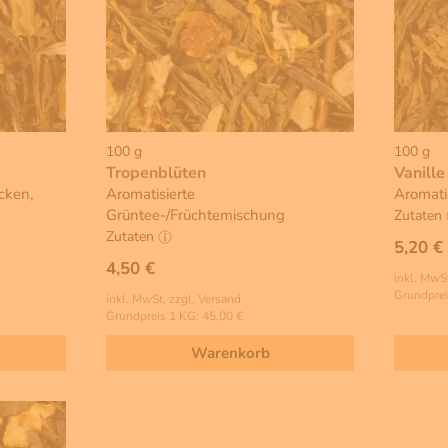
100 g
100 g
Tropenblüten
Vanille
cken,
Aromatisierte
Aromati
Grüntee-/Früchtemischung
Zutaten
Zutaten
5,20 €
4,50 €
inkl. MwSt
Grundprei
inkl. MwSt, zzgl. Versand
Grundpreis 1 KG: 45,00 €
Warenkorb