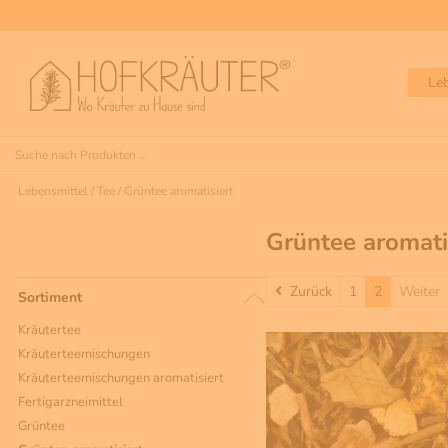
Le
Lebensmittel
/
Tee
/
Grüntee aromatisiert
Grüntee aromati
Zurück
Zurück
1
2
Weiter
Sortiment
Kräutertee
Kräuterteemischungen
Kräuterteemischungen aromatisiert
Fertigarzneimittel
Grüntee