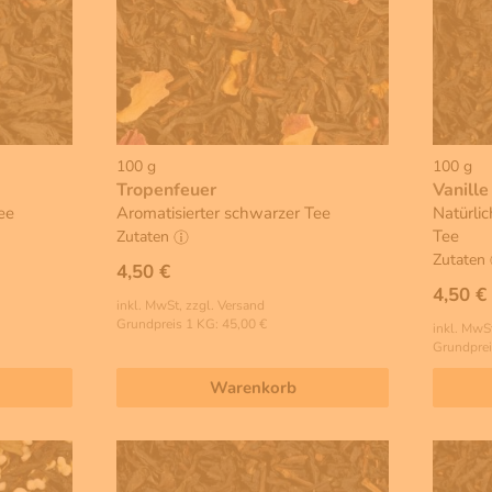
100 g
100 g
Tropenfeuer
Vanille
ee
Aromatisierter schwarzer Tee
Natürlic
Tee
Zutaten
Zutaten
4,50 €
4,50 €
inkl. MwSt, zzgl. Versand
Grundpreis 1 KG: 45,00 €
inkl. MwSt
Grundprei
Warenkorb