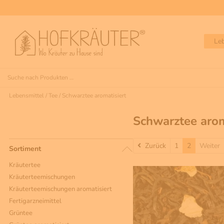
Le
Lebensmittel
/
Tee
/
Schwarztee aromatisiert
Schwarztee arom
Zurück
Zurück
1
2
Weiter
Sortiment
Kräutertee
Kräuterteemischungen
Kräuterteemischungen aromatisiert
Fertigarzneimittel
Grüntee