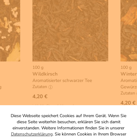
100 g
100 g
Wildkirsch
Winter
Aromatisierter schwarzer Tee
Aromati
g
Gewürz
Zutaten
Zutaten
4,20 €
4,20 €
inkl. MwSt, zzgl. Versand
Grundpreis 1 KG: 42,00 €
inkl. MwSt
Diese Webseite speichert Cookies auf Ihrem Gerät. Wenn Sie
Grundprei
diese Seite weiterhin besuchen, erklären Sie sich damit
einverstanden. Weitere Informationen finden Sie in unserer
Warenkorb
Datenschutzerklärung
. Sie können Cookies in Ihrem Browser