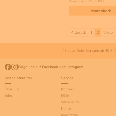
Grundpreis 1 KG: 45,00 €
Warenkorb
Zurück
Zurück
1
2
Weiter
Kostenfreier Versand ab 40 € (
Folge uns auf Facebook und Instagram
Über Hofkräuter
Service
Über uns
Kontakt
Jobs
Hilfe
Warenkorb
Konto
Merkzettel