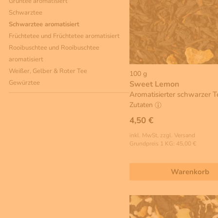
Grüntee aromatisiert
Schwarztee
Schwarztee aromatisiert
Früchtetee und Früchtetee aromatisiert
Rooibuschtee und Rooibuschtee
aromatisiert
Weißer, Gelber & Roter Tee
100 g
Gewürztee
Sweet Lemon
Aromatisierter schwarzer T
Zutaten
4,50 €
inkl. MwSt, zzgl. Versand
Grundpreis 1 KG: 45,00 €
Warenkorb