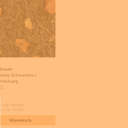
traum
sierte Schwarztee-/
mischung
, zzgl. Versand
s 1 KG: 42,00 €
Warenkorb