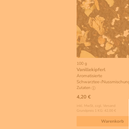
100 g
Vanillekipferl
Aromatisierte
Schwarztee-/Nussmischun
Zutaten
4,20 €
inkl. MwSt, zzgl. Versand
Grundpreis 1 KG: 42,00 €
Warenkorb